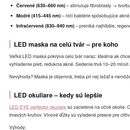
Červené (630–660 nm)
– stimuluje fibroblasty → tvorb
Modré (415–445 nm)
– ničí baktérie spôsobujúce akné.
Infračervené (830–940 nm)
– preniká najhlbšie, regene
LED maska na celú tvár – pre koho
Veľká LED maska pokrýva celú tvár naraz. Ideálna ak chceš 
vyhladenie pleti, redukcia akné. Sedenie trvá 10–20 minút 
Nevýhoda? Maska je objemná, treba pri nej ležať a nemôžeš
LED okuliare – kedy sú lepšie
LED EYE perfector okuliare
sú zacielené na očné okolie. C
tmavých kruhov. Vlnové dĺžky sú vyladené presne pre citliv
Výhody: