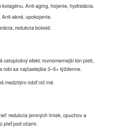
u kolagénu. Anti-aging, hojenie, hydratácia.
 Anti-akné, upokojenie.
rácia, redukcia bolestí.
celoplošný efekt: rovnomernejší tón pleti,
a robí sa najčastejšie 3–5× týždenne.
 medzitým robiť nič iné.
ieľ: redukcia jemných liniek, opuchov a
ú pleť pod očami.