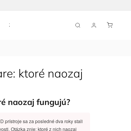
Ženské zdravie
Domácnosť
Limitované kolekcie
re: ktoré naozaj
ré naozaj fungujú?
prístroje sa za posledné dva roky stali
osti. Otázka znie: ktoré z nich naozaj