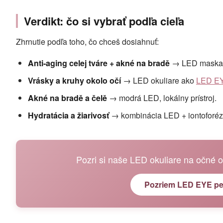
Verdikt: čo si vybrať podľa cieľa
Zhrnutie podľa toho, čo chceš dosiahnuť:
Anti-aging celej tváre + akné na bradě
→ LED maska
Vrásky a kruhy okolo očí
→ LED okuliare ako
LED EY
Akné na bradě a čelě
→ modrá LED, lokálny prístroj.
Hydratácia a žiarivosť
→ kombinácia LED + iontoforé
Pozri si naše LED okuliare na očné o
Pozriem LED EYE pe