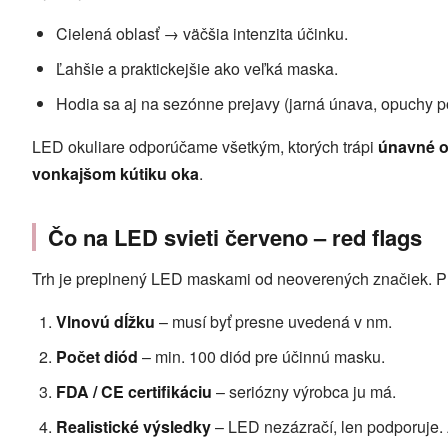
Cielená oblasť → väčšia intenzita účinku.
Ľahšie a praktickejšie ako veľká maska.
Hodia sa aj na sezónne prejavy (jarná únava, opuchy p
LED okuliare odporúčame všetkým, ktorých trápi
únavné o
vonkajšom kútiku oka
.
Čo na LED svieti červeno – red flags
Trh je preplnený LED maskami od neoverených značiek. Pr
Vlnovú dĺžku
– musí byť presne uvedená v nm.
Počet diód
– min. 100 diód pre účinnú masku.
FDA / CE certifikáciu
– seriózny výrobca ju má.
Realistické výsledky
– LED nezázračí, len podporuje. A