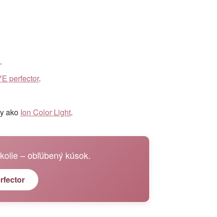
.
E perfector
.
zy ako
Ion Color Light
.
kolie – obľúbený kúsok.
rfector