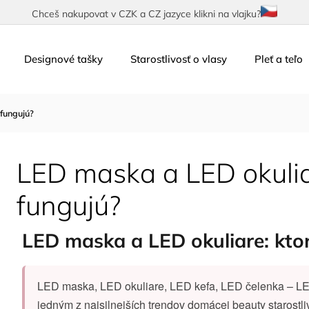
Chceš nakupovat v CZK a CZ jazyce klikni na vlajku?
Designové tašky
Starostlivosť o vlasy
Pleť a teľo
 fungujú?
LED maska a LED okulia
fungujú?
LED maska a LED okuliare: kto
LED maska, LED okuliare, LED kefa, LED čelenka – LED 
jedným z najsilnejších trendov domácej beauty starostliv