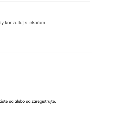
y konzultuj s lekárom.
láste sa
alebo sa
zaregistrujte
.