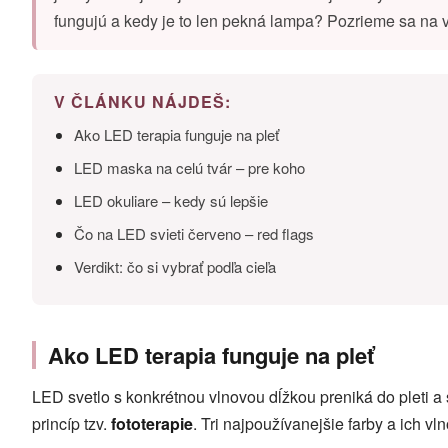
fungujú a kedy je to len pekná lampa? Pozrieme sa na v
V ČLÁNKU NÁJDEŠ:
Ako LED terapia funguje na pleť
LED maska na celú tvár – pre koho
LED okuliare – kedy sú lepšie
Čo na LED svieti červeno – red flags
Verdikt: čo si vybrať podľa cieľa
Ako LED terapia funguje na pleť
LED svetlo s konkrétnou vlnovou dĺžkou preniká do pleti a s
princíp tzv.
fototerapie
. Tri najpoužívanejšie farby a ich vl