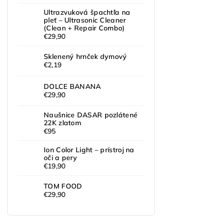
Ultrazvuková špachtľa na
pleť – Ultrasonic Cleaner
(Clean + Repair Combo)
€29,90
Sklenený hrnček dymový
€2,19
DOLCE BANANA
€29,90
Naušnice DASAR pozlátené
22K zlatom
€95
Ion Color Light – prístroj na
oči a pery
€19,90
TOM FOOD
€29,90