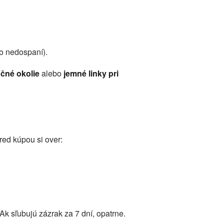
o nedospaní).
čné okolie
alebo
jemné linky pri
ed kúpou si over:
k sľubujú zázrak za 7 dní, opatrne.