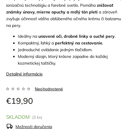
ionizačnú technológiu a farebné svetlo. Pomáha
znižovať
známky únavy, mierne opuchy a mdlý tón pleti
a zároveň
zvyšuje účinnosť vášho obľúbeného očného krému či balzamu
na pery.
Ideálny na
unavené oči, drobné linky a suché pery
.
Kompaktný, ľahký a
perfektný na cestovanie
.
Jednoduché ovládanie jedným tlačidlom.
Moderný dizajn, ktorý krásne zapadne do každej
kozmetickej taštičky.
Detailné informácie
Neohodnotené
€19,90
SKLADOM
(3 ks)
Možnosti doručenia