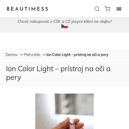
Chceš nakupovat v CZK a CZ jazyce klikni na vlajku?
Domov
/
Pleť a teľo
/
Ion Color Light – prístroj na oči a pery
Ion Color Light – prístroj na oči a
pery