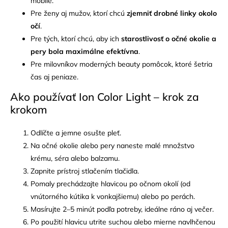
mobile.
Pre ženy aj mužov, ktorí chcú
zjemniť drobné linky okolo
očí
.
Pre tých, ktorí chcú, aby ich
starostlivosť o očné okolie a
pery bola maximálne efektívna
.
Pre milovníkov moderných beauty pomôcok, ktoré šetria
čas aj peniaze.
Ako používať Ion Color Light – krok za
krokom
Odlíčte a jemne osušte pleť.
Na očné okolie alebo pery naneste malé množstvo
krému, séra alebo balzamu.
Zapnite prístroj stlačením tlačidla.
Pomaly prechádzajte hlavicou po očnom okolí (od
vnútorného kútika k vonkajšiemu) alebo po perách.
Masírujte 2–5 minút podľa potreby, ideálne ráno aj večer.
Po použití hlavicu utrite suchou alebo mierne navlhčenou