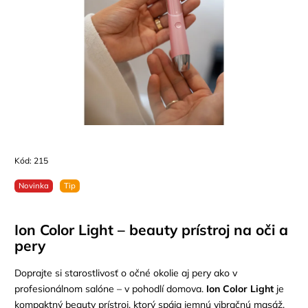
Kód:
215
Novinka
Tip
Ion Color Light – beauty prístroj na oči a
pery
Doprajte si starostlivosť o očné okolie aj pery ako v
profesionálnom salóne – v pohodlí domova.
Ion Color Light
je
kompaktný beauty prístroj, ktorý spája jemnú vibračnú masáž,