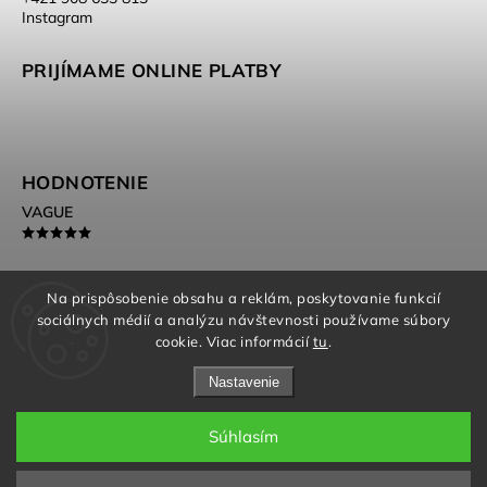
Instagram
PRIJÍMAME ONLINE PLATBY
HODNOTENIE
VAGUE
Na prispôsobenie obsahu a reklám, poskytovanie funkcií
sociálnych médií a analýzu návštevnosti používame súbory
Beautimess.cz
cookie. Viac informácií
tu
.
Nastavenie
Súhlasím
Copyright 2026
Beautimess
. Všetky práva vyhradené.
Upraviť nastavenie cookies