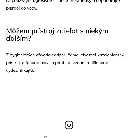
Nepoužívajte agresívne čistiace prostriedky a neponárajte
prístroj do vody.
Môžem prístroj zdieľať s niekým
ďalším?
Z hygienických dôvodov odporúčame, aby mal každý vlastný
prístroj, prípadne hlavicu pred odovzdaním dôkladne
vydezinfikujte.
Instagram