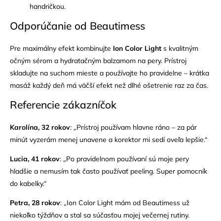
handričkou.
Odporúčanie od Beautimess
Pre maximálny efekt kombinujte
Ion Color Light
s kvalitným
očným sérom a hydratačným balzamom na pery. Prístroj
skladujte na suchom mieste a používajte ho pravidelne – krátka
masáž každý deň má väčší efekt než dlhé ošetrenie raz za čas.
Referencie zákazníčok
Karolína, 32 rokov
: „Prístroj používam hlavne ráno – za pár
minút vyzerám menej unavene a korektor mi sedí oveľa lepšie.“
Lucia, 41 rokov
: „Po pravidelnom používaní sú moje pery
hladšie a nemusím tak často používať peeling. Super pomocník
do kabelky.“
Petra, 28 rokov
: „Ion Color Light mám od Beautimess už
niekoľko týždňov a stal sa súčasťou mojej večernej rutiny.