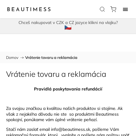
Chceš nakupovat v CZK a CZ jazyce klikni na vlajku?
Domov
/
Vrátenie tovaru a reklamácia
Vrátenie tovaru a reklamácia
Pravidlá poskytovania refundácií
Za svojou značkou a kvalitou našich produktov si stojíme. Ak
však z nejakého dôvodu nie ste so produktmi Beautimess
spokojní, ponúkame vám úplné vrátenie peňazí.
Stačí nám zaslať email info@beautimess.sk, pošleme Vám
reklamačný formulár, ktorý vyplníte a pošlete nám poštou späť