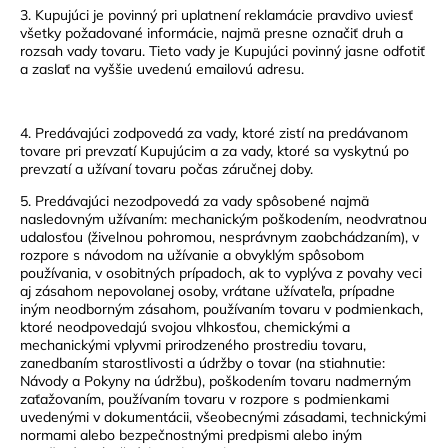
3. Kupujúci je povinný pri uplatnení reklamácie pravdivo uviesť
všetky požadované informácie, najmä presne označiť druh a
rozsah vady tovaru. Tieto vady je Kupujúci povinný jasne odfotiť
a zaslať na vyššie uvedenú emailovú adresu.
4. Predávajúci zodpovedá za vady, ktoré zistí na predávanom
tovare pri prevzatí Kupujúcim a za vady, ktoré sa vyskytnú po
prevzatí a užívaní tovaru počas záručnej doby.
5. Predávajúci nezodpovedá za vady spôsobené najmä
nasledovným užívaním: mechanickým poškodením, neodvratnou
udalosťou (živelnou pohromou, nesprávnym zaobchádzaním), v
rozpore s návodom na užívanie a obvyklým spôsobom
používania, v osobitných prípadoch, ak to vyplýva z povahy veci
aj zásahom nepovolanej osoby, vrátane užívateľa, prípadne
iným neodborným zásahom, používaním tovaru v podmienkach,
ktoré neodpovedajú svojou vlhkosťou, chemickými a
mechanickými vplyvmi prirodzeného prostrediu tovaru,
zanedbaním starostlivosti a údržby o tovar (na stiahnutie:
Návody a Pokyny na údržbu), poškodením tovaru nadmerným
zaťažovaním, používaním tovaru v rozpore s podmienkami
uvedenými v dokumentácii, všeobecnými zásadami, technickými
normami alebo bezpečnostnými predpismi alebo iným