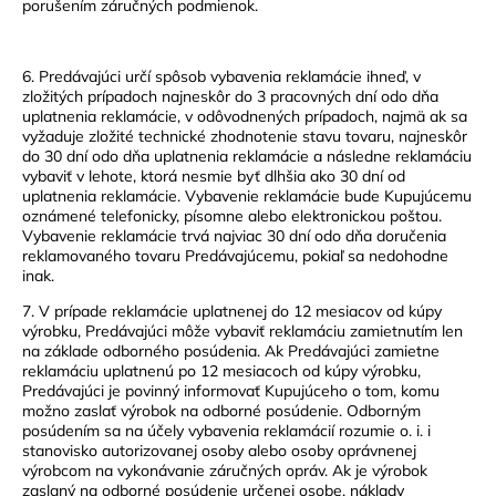
porušením záručných podmienok.
6. Predávajúci určí spôsob vybavenia reklamácie ihneď, v
zložitých prípadoch najneskôr do 3 pracovných dní odo dňa
uplatnenia reklamácie, v odôvodnených prípadoch, najmä ak sa
vyžaduje zložité technické zhodnotenie stavu tovaru, najneskôr
do 30 dní odo dňa uplatnenia reklamácie a následne reklamáciu
vybaviť v lehote, ktorá nesmie byť dlhšia ako 30 dní od
uplatnenia reklamácie. Vybavenie reklamácie bude Kupujúcemu
oznámené telefonicky, písomne alebo elektronickou poštou.
Vybavenie reklamácie trvá najviac 30 dní odo dňa doručenia
reklamovaného tovaru Predávajúcemu, pokiaľ sa nedohodne
inak.
7. V prípade reklamácie uplatnenej do 12 mesiacov od kúpy
výrobku, Predávajúci môže vybaviť reklamáciu zamietnutím len
na základe odborného posúdenia. Ak Predávajúci zamietne
reklamáciu uplatnenú po 12 mesiacoch od kúpy výrobku,
Predávajúci je povinný informovať Kupujúceho o tom, komu
možno zaslať výrobok na odborné posúdenie. Odborným
posúdením sa na účely vybavenia reklamácií rozumie o. i. i
stanovisko autorizovanej osoby alebo osoby oprávnenej
výrobcom na vykonávanie záručných opráv. Ak je výrobok
zaslaný na odborné posúdenie určenej osobe, náklady