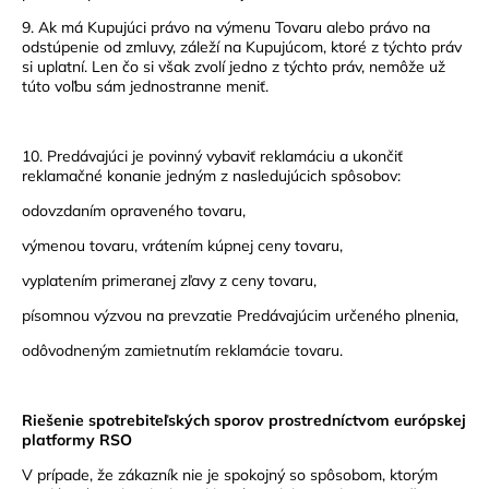
9. Ak má Kupujúci právo na výmenu Tovaru alebo právo na
odstúpenie od zmluvy, záleží na Kupujúcom, ktoré z týchto práv
si uplatní. Len čo si však zvolí jedno z týchto práv, nemôže už
túto voľbu sám jednostranne meniť.
10. Predávajúci je povinný vybaviť reklamáciu a ukončiť
reklamačné konanie jedným z nasledujúcich spôsobov:
odovzdaním opraveného tovaru,
výmenou tovaru, vrátením kúpnej ceny tovaru,
vyplatením primeranej zľavy z ceny tovaru,
písomnou výzvou na prevzatie Predávajúcim určeného plnenia,
odôvodneným zamietnutím reklamácie tovaru.
Riešenie spotrebiteľských sporov prostredníctvom európskej
platformy RSO
V prípade, že zákazník nie je spokojný so spôsobom, ktorým