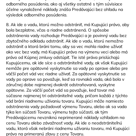
odborného posúdenia, ako aj všetky ostatné s tým súvisiace
účelne vynaložené náklady znáša Predávajúci bez ohľadu na
výsledok odborného posúdenia.
8. Ak ide o vadu, ktorú možno odstrániť, má Kupujúci právo, aby
bola bezplatne, včas a riadne odstránená. O spôsobe
odstránenia vady rozhoduje Predávajúci a je povinný vadu bez
zbytočného odkladu odstrániť. Ak ide o vadu, ktorú nemožno
odstrániť a ktorá bráni tomu, aby sa vec mohla riadne užívať
ako vec bez vady, má Kupujúci právo na výmenu veci alebo má
právo od Kúpnej zmluvy odstúpiť. Tie isté práva prislúchajú
Kupujúcemu, ak ide síce o odstrániteľné vady, ak však Kupujúci
nemôže pre opätovné vyskytnutie sa vady po oprave alebo pre
väčší počet vád vec riadne užívať. Za opätovné vyskytnutie sa
vady po oprave sa považuje, keď sa rovnaká vada, aká bola v
záručnej dobe najmenej dvakrát odstraňovaná, vyskytne
opätovne. Za väčší počet vád sa považuje, keď tovar má
súčasne najmenej tri odstrániteľné vady, pričom každá z týchto
vád bráni riadnemu užívaniu tovaru. Kupujúci môže namiesto
odstránenia vady požadovať výmenu Tovaru, alebo ak sa vada
týka len súčasti Tovaru, výmenu tejto súčasti, ak tým
Predávajúcemu nevzniknú neprimerané náklady vzhľadom na
cenu Tovaru alebo závažnosť vady. Ak ide o neodstrániteľnú
vadu, ktorá však nebráni riadnemu užívaniu tovaru, má Kupujúci
právo na primeranú zľavu z ceny Tovaru.