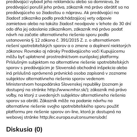
predávajúci vybavil jeho reklamáciu alebo sa domnieva, že
predávajúci porušil jeho práva, zákazník má právo obrátiť sa na
predávajúceho so žiadosťou o nápravu. Ak predávajúci na
žiadosť zákazníka podľa predchádzajúcej vety odpovie
zamietavo alebo na takúto žiadosť neodpovie v lehote do 30 dní
odo dňa jej odoslania zákazníkom, zákazník má právo podať
návrh na začatie alternatívneho riešenia sporu podľa
ustanovenia § 12 zákona č. 391/2015 Z. z. o alternatívnom
riešení spotrebiteľských sporov a o zmene a doplnení niektorých
zákonov. Rovnako aj nároky Predávajúceho voči Kupujúcemu
môžu byť uplatnené prostredníctvom európskej platformy.
Príslušným subjektom na alternatívne riešenie spotrebiteľských
sporov s predávajúcim je Slovenská obchodná inšpekcia alebo
iná príslušná oprávnená právnická osoba zapísaná v zozname
subjektov alternatívneho riešenia sporov vedenom
Ministerstvom hospodárska Slovenskej republiky (zoznam je
dostupný na stránke http://www.mhsr.sk/); zákazník má právo
voľby, na ktorý z uvedených subjektov alternatívneho riešenia
sporov sa obráti. Zákazník môže na podanie návrhu na
alternatívne riešenie svojho spotrebiteľského sporu použiť
platformu pre riešenie sporov on-line, ktorá je dostupná na
webovej stránke http://ec.europa.eu/consumers/odr/.
Diskusia (0)