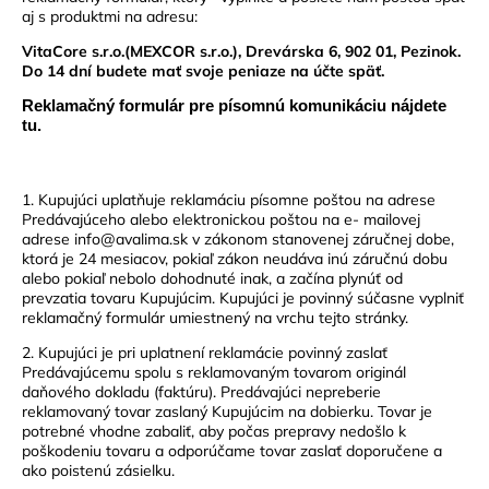
aj s produktmi na adresu:
VitaCore s.r.o.(MEXCOR s.r.o.), Drevárska 6, 902 01, Pezinok.
Do 14 dní budete mať svoje peniaze na účte späť.
Reklama
č
n
ý
formulár pre písomnú komunikáciu nájdete
tu.
1. Kupujúci uplatňuje reklamáciu písomne poštou na adrese
Predávajúceho alebo elektronickou poštou na e- mailovej
adrese info@avalima.sk v zákonom stanovenej záručnej dobe,
ktorá je 24 mesiacov, pokiaľ zákon neudáva inú záručnú dobu
alebo pokiaľ nebolo dohodnuté inak, a začína plynúť od
prevzatia tovaru Kupujúcim. Kupujúci je povinný súčasne vyplniť
reklamačný formulár umiestnený na vrchu tejto stránky.
2. Kupujúci je pri uplatnení reklamácie povinný zaslať
Predávajúcemu spolu s reklamovaným tovarom originál
daňového dokladu (faktúru). Predávajúci nepreberie
reklamovaný tovar zaslaný Kupujúcim na dobierku. Tovar je
potrebné vhodne zabaliť, aby počas prepravy nedošlo k
poškodeniu tovaru a odporúčame tovar zaslať doporučene a
ako poistenú zásielku.