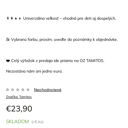
👨‍👩‍👧‍👦 Univerzálna veľkosť – vhodná pre deti aj dospelých.
📝 Vybranú farbu, prosím, uveďte do poznámky k objednávke.
❤️ Celý výťažok z predaja ide priamo na OZ TAMITOS.
Nezostáva nám ani jedno euro.
Neohodnotené
Značka:
Tamitos
€23,90
SKLADOM
(>5 ks)