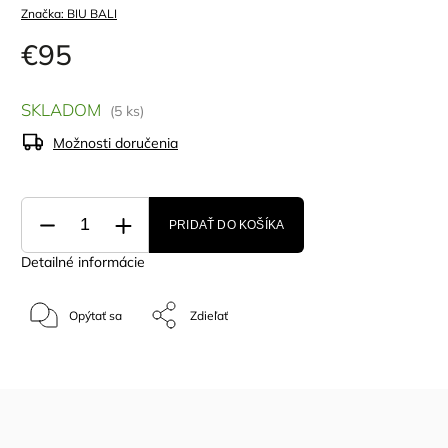
Značka:
BIU BALI
€95
SKLADOM
(5 ks)
Možnosti doručenia
PRIDAŤ DO KOŠÍKA
Detailné informácie
Opýtať sa
Zdieľať