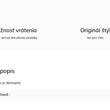
žnosť vrátenia
Originál štý
 dní od doručenia zásielky
len pre Vás
popis
e je dostupný
čnosť
: