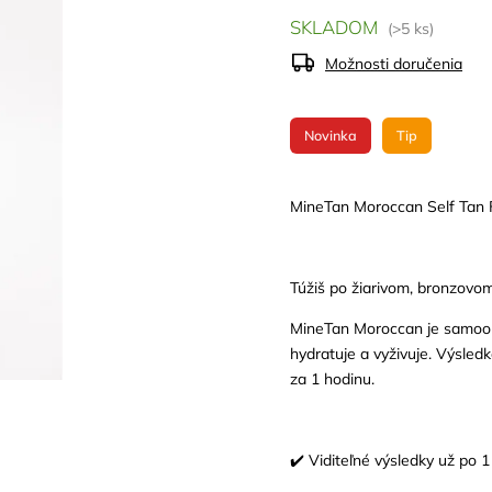
SKLADOM
(>5 ks)
Možnosti doručenia
Novinka
Tip
MineTan Moroccan Self Tan 
Túžiš po žiarivom, bronzovom
MineTan Moroccan je samoop
hydratuje a vyživuje. Výsled
za 1 hodinu.
✔️ Viditeľné výsledky už po 