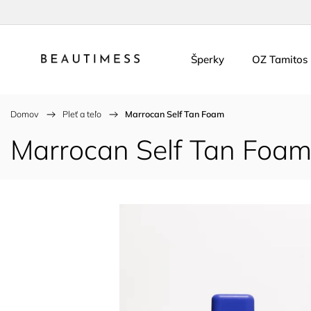
Šperky
OZ Tamitos
Domov
/
Pleť a teľo
/
Marrocan Self Tan Foam
Marrocan Self Tan Foa