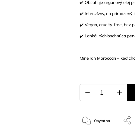
✔️ Obsahuje arganový olej p
✔️ Intenzívny, no prirodzený
✔️ Vegan, cruelty-free, bez 
✔️ Ľahká, rýchloschnúca pen
MineTan Moroccan – keď chce
Opýtať sa