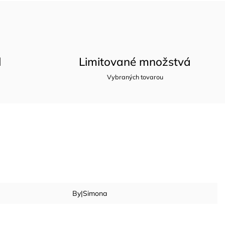
l
Limitované množstvá
Vybraných tovarou
By|Simona