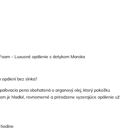
Foam – Luxusné opálenie s dotykom Maroka
 opálení bez slnka?
aľovacia pena obohatená o arganový olej, ktorý pokožku
kom je hladké, rovnomerné a prirodzene vyzerajúce opálenie už
1 hodine