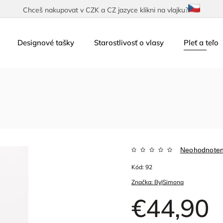
Chceš nakupovat v CZK a CZ jazyce klikni na vlajku?
Designové tašky
Starostlivosť o vlasy
Pleť a teľo
m
Neohodnote
Kód:
92
Značka:
By|Simona
€44,90