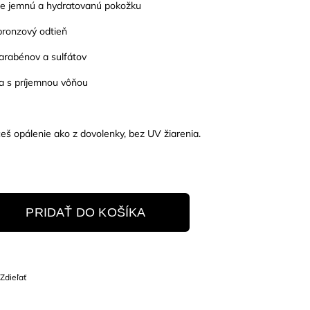
re jemnú a hydratovanú pokožku
 bronzový odtieň
parabénov a sulfátov
a s príjemnou vôňou
š opálenie ako z dovolenky, bez UV žiarenia.
PRIDAŤ DO KOŠÍKA
Zdieľať