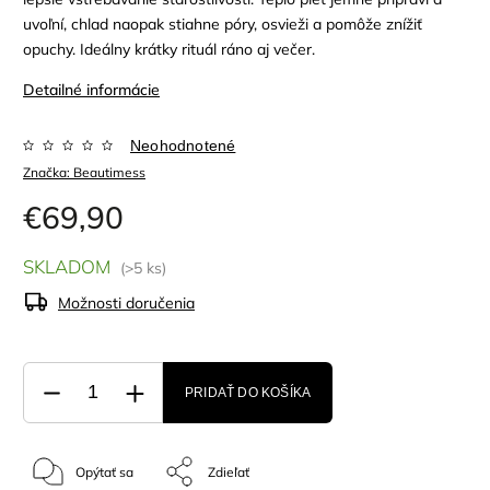
uvoľní, chlad naopak stiahne póry, osvieži a pomôže znížiť
opuchy. Ideálny krátky rituál ráno aj večer.
Detailné informácie
Neohodnotené
Značka:
Beautimess
€69,90
SKLADOM
(>5 ks)
Možnosti doručenia
PRIDAŤ DO KOŠÍKA
Opýtať sa
Zdieľať