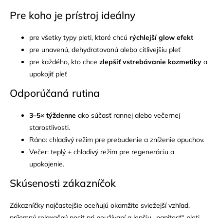
Pre koho je prístroj ideálny
pre všetky typy pleti, ktoré chcú
rýchlejší glow efekt
pre unavenú, dehydratovanú alebo citlivejšiu pleť
pre každého, kto chce
zlepšiť vstrebávanie kozmetiky
a
upokojiť pleť
Odporúčaná rutina
3–5× týždenne
ako súčasť rannej alebo večernej
starostlivosti.
Ráno: chladivý režim pre prebudenie a zníženie opuchov.
Večer: teplý + chladivý režim pre regeneráciu a
upokojenie.
Skúsenosti zákazníčok
Zákazníčky najčastejšie oceňujú okamžite sviežejší vzhľad,
príjemný relaxačný pocit pri používaní a lepšiu „napitosť“ pleti