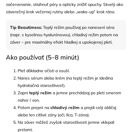
začervenanie, stiahnuť póry a opticky znížiť opuchy. Skvelý ako
záverečný krok večernej rutiny alebo „wake-up“ krok ráno.
Tip Beautimess:
Teplý režim používaj po nanesení séra
(napr. s kyselinou hyalurónovou), chladivý režim potom na
záver – pre maximálny efekt hladkej a upokojenej pleti.
Ako používať (5–8 minút)
Pleť dôkladne očisti a osuší.
Nanes sérum alebo krém (na teplý režim je ideálna
hydratačná starostlivosť).
Zapni
teplý režim
a jemne prechádzaj po pleti smerom
nahor / von.
Potom prepnI na
chladivý režim
a prejdi celý obličaj
alebo len citlivé zóny (oči, líca, T-zóna).
Na záver môžeš zvyšok starostlivosti jemne vklepať
prstami.