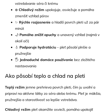
vstrebávanie séra či krému
❄️
Chladivý režim
upokojuje, osviežuje a pomáha
zmenšiť vzhľad pórov
✨
Rýchle rozjasnenie
a hladší povrch pleti už za pár
minút
🌙
Pomáha znížiť opuchy
a unavený vzhľad (najmä v
okolí očí)
💧
Podporuje hydratáciu
– pleť pôsobí plnšie a
pružnejšie
🖐️
Jednoduché domáce používanie
bez zložitého
nastavovania
Ako pôsobí teplo a chlad na pleti
Teplý režim
jemne prehrieva povrch pleti, čím ju uvoľní a
pripraví na aktívne látky zo séra alebo krému. Pleť je mäkšia,
pružnejšia a starostlivosť sa lepšie vstrebáva.
Chladivý režim
pleť okamžite osvieži, pomáha upokojiť