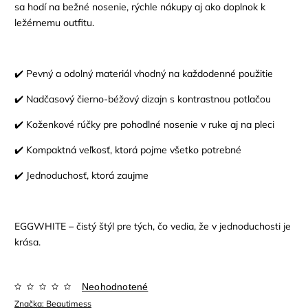
sa hodí na bežné nosenie, rýchle nákupy aj ako doplnok k
ležérnemu outfitu.
✔️ Pevný a odolný materiál vhodný na každodenné použitie
✔️ Nadčasový čierno-béžový dizajn s kontrastnou potlačou
✔️ Koženkové rúčky pre pohodlné nosenie v ruke aj na pleci
✔️ Kompaktná veľkosť, ktorá pojme všetko potrebné
✔️ Jednoduchosť, ktorá zaujme
EGGWHITE – čistý štýl pre tých, čo vedia, že v jednoduchosti je
krása.
Neohodnotené
Značka:
Beautimess