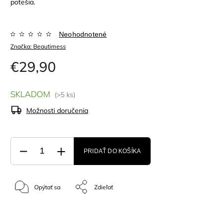
potešia.
Neohodnotené
Značka:
Beautimess
€29,90
SKLADOM
(>5 ks)
Možnosti doručenia
PRIDAŤ DO KOŠÍKA
Opýtať sa
Zdieľať