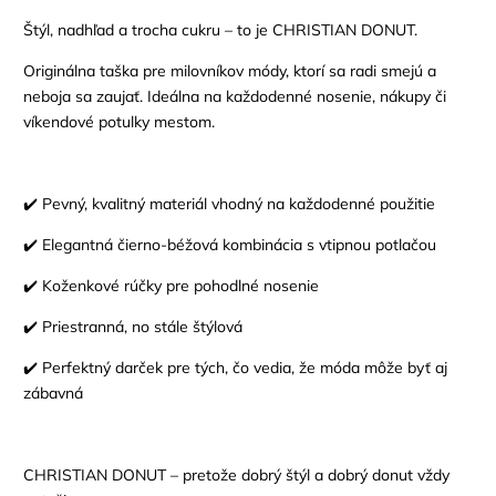
Štýl, nadhľad a trocha cukru – to je CHRISTIAN DONUT.
Originálna taška pre milovníkov módy, ktorí sa radi smejú a
neboja sa zaujať. Ideálna na každodenné nosenie, nákupy či
víkendové potulky mestom.
✔️ Pevný, kvalitný materiál vhodný na každodenné použitie
✔️ Elegantná čierno-béžová kombinácia s vtipnou potlačou
✔️ Koženkové rúčky pre pohodlné nosenie
✔️ Priestranná, no stále štýlová
✔️ Perfektný darček pre tých, čo vedia, že móda môže byť aj
zábavná
CHRISTIAN DONUT – pretože dobrý štýl a dobrý donut vždy