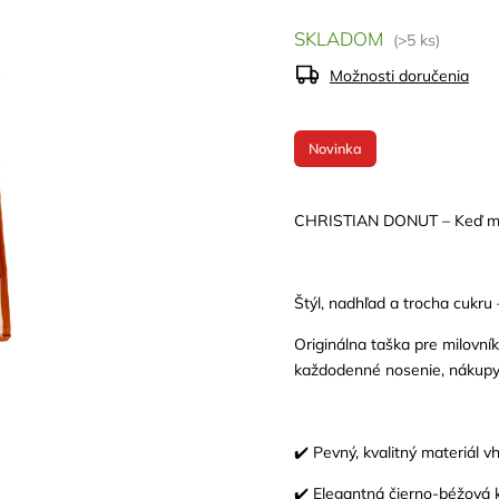
SKLADOM
(>5 ks)
Možnosti doručenia
Novinka
CHRISTIAN DONUT – Keď mó
Štýl, nadhľad a trocha cukr
Originálna taška pre milovník
každodenné nosenie, nákupy
✔️ Pevný, kvalitný materiál 
✔️ Elegantná čierno-béžová 