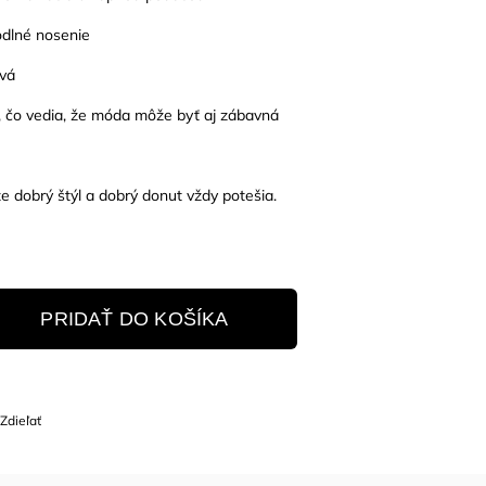
odlné nosenie
ová
h, čo vedia, že móda môže byť aj zábavná
dobrý štýl a dobrý donut vždy potešia.
PRIDAŤ DO KOŠÍKA
Zdieľať