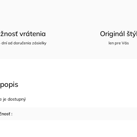
žnosť vrátenia
Originál štý
 dní od doručenia zásielky
len pre Vás
popis
e je dostupný
čnosť
: