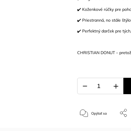
✔️ Koženkové rúčky pre poh
✔️ Priestranná, no stále štýl
✔️ Perfektný darček pre týc
CHRISTIAN DONUT – pretože 
Opýtať sa