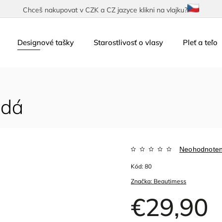
Chceš nakupovat v CZK a CZ jazyce klikni na vlajku?
Designové tašky
Starostlivosť o vlasy
Pleť a teľo
edá
Neohodnote
Kód:
80
Značka:
Beautimess
€29,90