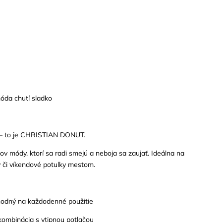
da chutí sladko
u – to je CHRISTIAN DONUT.
ov módy, ktorí sa radi smejú a neboja sa zaujať. Ideálna na
 či víkendové potulky mestom.
vhodný na každodenné použitie
kombinácia s vtipnou potlačou